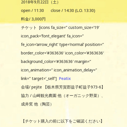
2018年9月22日（土）
open / 11:30 close / 14:30 (L.O. 13:30)
料金/ 3,000円
チケット [icons fa_size=” custom_size=’19’
icon_pack=’font_elegant’ fa_icon=”
fe_icon=’arrow_right’ type=’normal’ position=”
border_color=’#363636′ icon_color=’#363636′
background_color=’#363636′ margin=”
icon_animation=” icon_animation_delay=”
link=” target=’_self’]
Peatix
会場/ pejite 【栃木県芳賀郡益子町益子973-6】
協力 / 山崎観光農園 他（オーガニック野菜）、
成井窯 他（陶芸）
【チケット購入の前に以下をご確認ください】