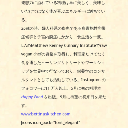
発想力に溢れている料理は単に美しく、美味し
いだけではなく体が喜ぶエネルギーに満ちてい
る。
26歳の時、婦人科系の疾患である多嚢胞性卵巣
症候群と子宮内膜症にかかり、食生活を一変。
L.AのMatthew Kenney Culinary Instituteでraw
vegan chefの資格を取得し、料理家だけでなく
食を通したヒーリングリトリートやワークショ
ップを世界中で行なっており、栄養学のコンサ
ルタントとしても活動している。Instagram の
フォロワーは11 万人以上。5月に初の料理本
Happy Food
を出版。9月に待望の初来日を果た
す。
www.bettinaskitchen.com
[icons icon_pack=”font_elegant”