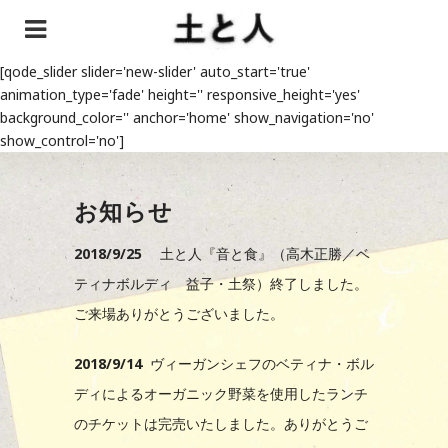
[qode_slider slider='new-slider' auto_start='true'
animation_type='fade' height='' responsive_height='yes'
background_color='' anchor='home' show_navigation='no'
show_control='no']
お知らせ
2018/9/25
土と人『音と食』（高木正勝／ベ
ティナボルディ 益子・土祭）終了しました。
ご来場ありがとうございました。
2018/9/14
ヴィーガンシェフのベティナ・ボル
ディによるオーガニック野菜を使用したランチ
のチケットは完売いたしました。ありがとうご