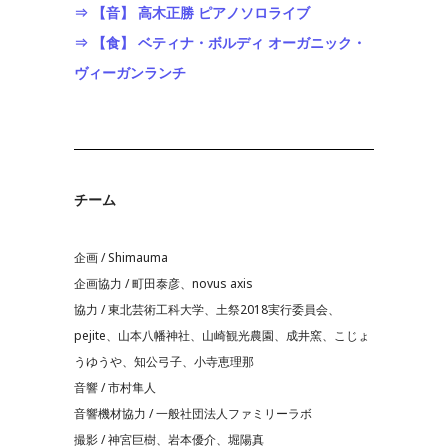
⇒ 【音】 高木正勝 ピアノソロライブ
⇒ 【食】 ベティナ・ボルディ オーガニック・
ヴィーガンランチ
チーム
企画 / Shimauma
企画協力 / 町田泰彦、novus axis
協力 / 東北芸術工科大学、土祭2018実行委員会、
pejite、山本八幡神社、山崎観光農園、成井窯、こじょ
うゆうや、知公弓子、小寺恵理那
音響 / 市村隼人
音響機材協力 / 一般社団法人ファミリーラボ
撮影 / 神宮巨樹、岩本優介、堀陽真