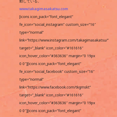
動している。
www.takagimasakatsu.com
[icons icon_pack=”font_elegant”
fe_icon=”social_instagram” custom_size=”16″
type=”normal”
link=”https://www.instagram.com/takagimasakatsu/”
target=”_blank” icon_color=”#161616″
icon_hover_color=”#363636″ margin=”0 19px
0 0″][icons icon_pack=”font_elegant”
fe_icon=”social_facebook” custom_size=”16″
type=”normal”
link=”https://www.facebook.com/tkgmskt”
target=”_blank” icon_color=”#161616″
icon_hover_color=”#363636″ margin=”0 19px
0 0″][icons icon_pack=”font_elegant”