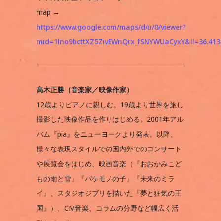
map →
https://www.google.com/maps/d/u/0/viewer?
mid=1lno9bcttXZ5ZivEWnQrx_fSNYWUaCyxY&ll=36.41
高木正勝（音楽家／映像作家）
12歳よりピアノに親しむ。19歳より世界を旅し
撮影した映像作品を作りはじめる。2001年アル
バム『pia』をニューヨークより発表。以降、
様々な表現スタイルでの国内外でのコンサート
や展覧会をはじめ、映画音楽（『おおかみこど
もの雨と雪』『バケモノの子』『未来のミラ
イ』、スタジオジブリを描いた『夢と狂気の王
国』）、CM音楽、コラムの分野など幅広く活