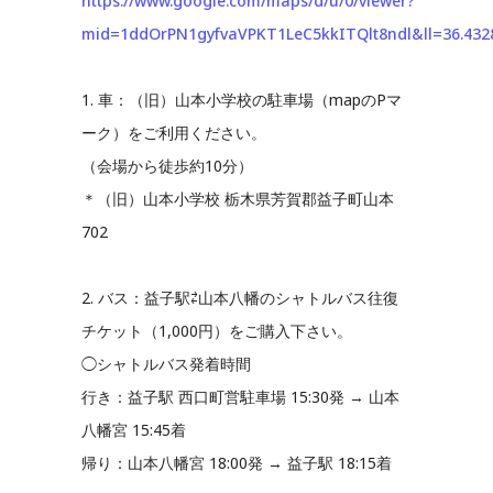
https://www.google.com/maps/d/u/0/viewer?
mid=1ddOrPN1gyfvaVPKT1LeC5kkITQlt8ndl&ll=36.43
1. 車：（旧）山本小学校の駐車場（mapのPマ
ーク）をご利用ください。
（会場から徒歩約10分）
＊（旧）山本小学校 栃木県芳賀郡益子町山本
702
2. バス：益子駅⇄山本八幡のシャトルバス往復
チケット（1,000円）をご購入下さい。
◯シャトルバス発着時間
行き：益子駅 西口町営駐車場 15:30発 → 山本
八幡宮 15:45着
帰り：山本八幡宮 18:00発 → 益子駅 18:15着