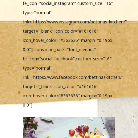
fe_icon=”social_instagram” custom_size=”16″
type=”normal”
link=”https://www.instagram.com/bettinas_kitchen/”
target=”_blank” icon_color=”#161616″
icon_hover_color=”#363636″ margin=”0 19px
0 0″][icons icon_pack=”font_elegant”
fe_icon=”social_facebook” custom_size=”16″
type=”normal”
link=”https://www.facebook.com/bettinaskitchen/”
target=”_blank” icon_color=”#161616″
icon_hover_color=”#363636″ margin=”0 19px
0 0″]