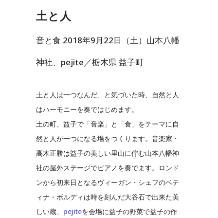
土と人
音と食 2018年9月22日（土）山本八幡
神社、pejite／栃木県 益子町
土と人は一つなんだ、と気づいた時、自然と人
はハーモニーを奏ではじめます。
土の町、益子で「音楽」と「食」をテーマに自
然と人が一つになる場をつくります。音楽家・
高木正勝は益子の美しい里山に佇む山本八幡神
社の屋外ステージでピアノを奏でます。ロンド
ンから初来日となるヴィーガン・シェフのベテ
ィナ・ボルディは時を刻んだ大谷石で出来た美
しい蔵、
pejite
を会場に益子の野菜で益子の作