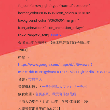
fe_icon=’arrow_right’ type=’normal’ position=”
border_color=’#363636′ icon_color=’#363636′
background_color=’#363636′ margin=”
icon_animation=” icon_animation_delay=”
link=” target=’_self’]
Peatix
会場 /山本八幡神社 【栃木県芳賀郡益子町山本
1564】
map →
https://www.google.com/maps/d/u/0/viewer?
mid=1ddOrPN1gyfvaVPKT1LeC5kkITQlt8ndl&ll=36.43
音響 /
市村隼人
音響機材協力 /
一般社団法人ファミリーラボ
飲食出店 /
色実茶寮
、
秋元珈琲焙煎所
＊雨天の場合 /（旧）山本小学校 体育館 【栃
木県芳賀郡益子町山本702】